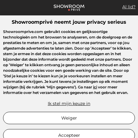
Al lid?
Showroomprivé neemt jouw privacy serieus
Wat zoek je?
Showroomprive.com gebruikt cookies en gelijksoortige
technologieën om het browsen te analyseren, om de doelgroep en de
Overzicht sales
Sport
Fashion
Kids
Beauty
Huishoudel
prestaties te meten en om je, samen met onze partners, voor op jou
afgestemde advertenties te laten zien. Door op
’Accepteer’
te klikken,
stem je ermee in dat deze cookies worden opgeslagen en in het
bijzonder dat deze informatie wordt gedeeld met onze partners. Door
op
’Weiger’
te klikken ontvang je geen persoonlijke inhoud en alleen
noodzakelijke cookies voor een goede werking van de site. Door op
’Stel je keuze in’
te kiezen kun je je voorkeuren instellen en meer
informatie verkrijgen. Je kunt tevens je instellingen op elk moment
wijzigen (bij de rubriek ‘Mijn gegevens’). Ga naar
ici
voor meer
informatie over het verzamelen van gegevens en het gebruik ervan.
Ik stel mijn keuze in
Weiger
Accepteer