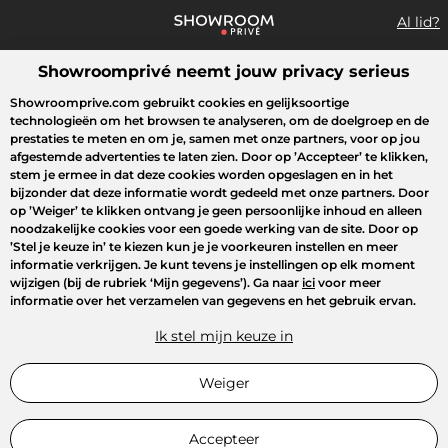
Al lid?
Showroomprivé neemt jouw privacy serieus
Wat zoek je?
Showroomprive.com gebruikt cookies en gelijksoortige
technologieën om het browsen te analyseren, om de doelgroep en de
Overzicht sales
Sport
Fashion
Kids
Beauty
Huishoudel
prestaties te meten en om je, samen met onze partners, voor op jou
afgestemde advertenties te laten zien. Door op
’Accepteer’
te klikken,
stem je ermee in dat deze cookies worden opgeslagen en in het
bijzonder dat deze informatie wordt gedeeld met onze partners. Door
op
’Weiger’
te klikken ontvang je geen persoonlijke inhoud en alleen
noodzakelijke cookies voor een goede werking van de site. Door op
’Stel je keuze in’
te kiezen kun je je voorkeuren instellen en meer
informatie verkrijgen. Je kunt tevens je instellingen op elk moment
wijzigen (bij de rubriek ‘Mijn gegevens’). Ga naar
ici
voor meer
informatie over het verzamelen van gegevens en het gebruik ervan.
Ik stel mijn keuze in
Weiger
Accepteer