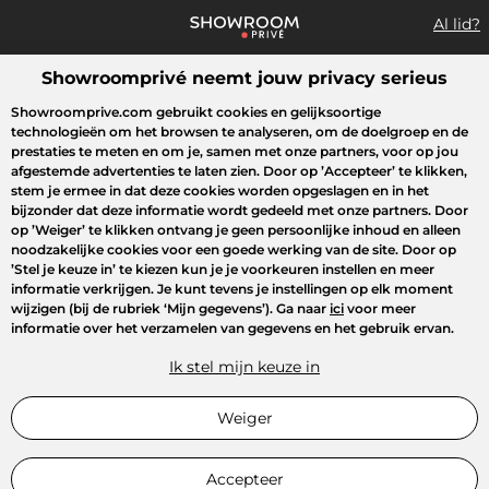
Al lid?
Showroomprivé neemt jouw privacy serieus
Wat zoek je?
Showroomprive.com gebruikt cookies en gelijksoortige
technologieën om het browsen te analyseren, om de doelgroep en de
Overzicht sales
Sport
Fashion
Kids
Beauty
Huishoudel
prestaties te meten en om je, samen met onze partners, voor op jou
afgestemde advertenties te laten zien. Door op
’Accepteer’
te klikken,
stem je ermee in dat deze cookies worden opgeslagen en in het
bijzonder dat deze informatie wordt gedeeld met onze partners. Door
op
’Weiger’
te klikken ontvang je geen persoonlijke inhoud en alleen
noodzakelijke cookies voor een goede werking van de site. Door op
’Stel je keuze in’
te kiezen kun je je voorkeuren instellen en meer
informatie verkrijgen. Je kunt tevens je instellingen op elk moment
wijzigen (bij de rubriek ‘Mijn gegevens’). Ga naar
ici
voor meer
informatie over het verzamelen van gegevens en het gebruik ervan.
Ik stel mijn keuze in
Weiger
Accepteer