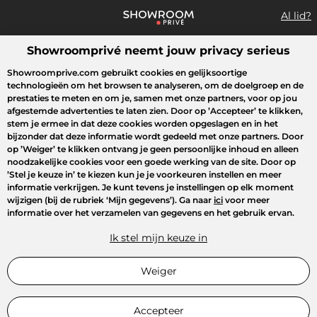
Al lid?
Showroomprivé neemt jouw privacy serieus
Wat zoek je?
Showroomprive.com gebruikt cookies en gelijksoortige
technologieën om het browsen te analyseren, om de doelgroep en de
Overzicht sales
Sport
Fashion
Kids
Beauty
Huishoudel
prestaties te meten en om je, samen met onze partners, voor op jou
afgestemde advertenties te laten zien. Door op
’Accepteer’
te klikken,
stem je ermee in dat deze cookies worden opgeslagen en in het
bijzonder dat deze informatie wordt gedeeld met onze partners. Door
op
’Weiger’
te klikken ontvang je geen persoonlijke inhoud en alleen
noodzakelijke cookies voor een goede werking van de site. Door op
’Stel je keuze in’
te kiezen kun je je voorkeuren instellen en meer
informatie verkrijgen. Je kunt tevens je instellingen op elk moment
wijzigen (bij de rubriek ‘Mijn gegevens’). Ga naar
ici
voor meer
informatie over het verzamelen van gegevens en het gebruik ervan.
Ik stel mijn keuze in
Weiger
Accepteer