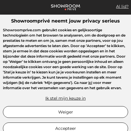
Al lid?
Showroomprivé neemt jouw privacy serieus
Wat zoek je?
Showroomprive.com gebruikt cookies en gelijksoortige
technologieën om het browsen te analyseren, om de doelgroep en de
Overzicht sales
Sport
Fashion
Kids
Beauty
Huishoudel
prestaties te meten en om je, samen met onze partners, voor op jou
afgestemde advertenties te laten zien. Door op
’Accepteer’
te klikken,
stem je ermee in dat deze cookies worden opgeslagen en in het
bijzonder dat deze informatie wordt gedeeld met onze partners. Door
op
’Weiger’
te klikken ontvang je geen persoonlijke inhoud en alleen
noodzakelijke cookies voor een goede werking van de site. Door op
’Stel je keuze in’
te kiezen kun je je voorkeuren instellen en meer
informatie verkrijgen. Je kunt tevens je instellingen op elk moment
wijzigen (bij de rubriek ‘Mijn gegevens’). Ga naar
ici
voor meer
informatie over het verzamelen van gegevens en het gebruik ervan.
Ik stel mijn keuze in
Weiger
Accepteer