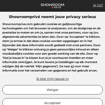
Al lid?
Showroomprivé neemt jouw privacy serieus
Wat zoek je?
Showroomprive.com gebruikt cookies en gelijksoortige
technologieën om het browsen te analyseren, om de doelgroep en de
Overzicht sales
Sport
Fashion
Kids
Beauty
Huishoudel
prestaties te meten en om je, samen met onze partners, voor op jou
afgestemde advertenties te laten zien. Door op
’Accepteer’
te klikken,
stem je ermee in dat deze cookies worden opgeslagen en in het
bijzonder dat deze informatie wordt gedeeld met onze partners. Door
op
’Weiger’
te klikken ontvang je geen persoonlijke inhoud en alleen
noodzakelijke cookies voor een goede werking van de site. Door op
’Stel je keuze in’
te kiezen kun je je voorkeuren instellen en meer
informatie verkrijgen. Je kunt tevens je instellingen op elk moment
wijzigen (bij de rubriek ‘Mijn gegevens’). Ga naar
ici
voor meer
informatie over het verzamelen van gegevens en het gebruik ervan.
Ik stel mijn keuze in
Weiger
Accepteer