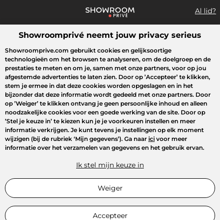
Al lid?
Showroomprivé neemt jouw privacy serieus
Wat zoek je?
Showroomprive.com gebruikt cookies en gelijksoortige
technologieën om het browsen te analyseren, om de doelgroep en de
Overzicht sales
Sport
Fashion
Kids
Beauty
Huishoudel
prestaties te meten en om je, samen met onze partners, voor op jou
afgestemde advertenties te laten zien. Door op
’Accepteer’
te klikken,
stem je ermee in dat deze cookies worden opgeslagen en in het
bijzonder dat deze informatie wordt gedeeld met onze partners. Door
op
’Weiger’
te klikken ontvang je geen persoonlijke inhoud en alleen
noodzakelijke cookies voor een goede werking van de site. Door op
’Stel je keuze in’
te kiezen kun je je voorkeuren instellen en meer
informatie verkrijgen. Je kunt tevens je instellingen op elk moment
wijzigen (bij de rubriek ‘Mijn gegevens’). Ga naar
ici
voor meer
informatie over het verzamelen van gegevens en het gebruik ervan.
Ik stel mijn keuze in
Weiger
Accepteer