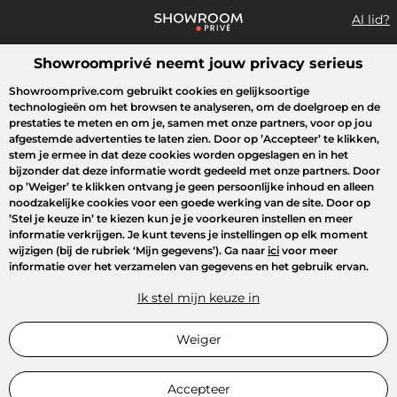
Al lid?
Showroomprivé neemt jouw privacy serieus
Wat zoek je?
Showroomprive.com gebruikt cookies en gelijksoortige
technologieën om het browsen te analyseren, om de doelgroep en de
Overzicht sales
Sport
Fashion
Kids
Beauty
Huishoudel
prestaties te meten en om je, samen met onze partners, voor op jou
afgestemde advertenties te laten zien. Door op
’Accepteer’
te klikken,
stem je ermee in dat deze cookies worden opgeslagen en in het
bijzonder dat deze informatie wordt gedeeld met onze partners. Door
op
’Weiger’
te klikken ontvang je geen persoonlijke inhoud en alleen
noodzakelijke cookies voor een goede werking van de site. Door op
’Stel je keuze in’
te kiezen kun je je voorkeuren instellen en meer
informatie verkrijgen. Je kunt tevens je instellingen op elk moment
wijzigen (bij de rubriek ‘Mijn gegevens’). Ga naar
ici
voor meer
informatie over het verzamelen van gegevens en het gebruik ervan.
Ik stel mijn keuze in
Weiger
Accepteer