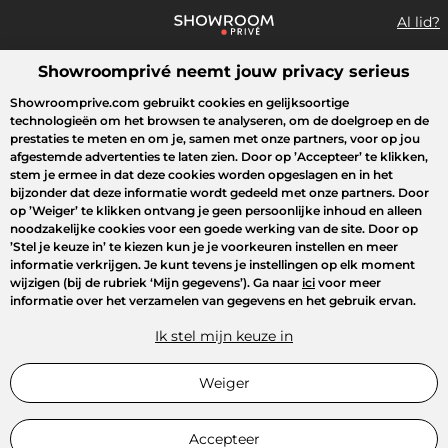
Al lid?
Showroomprivé neemt jouw privacy serieus
Wat zoek je?
Showroomprive.com gebruikt cookies en gelijksoortige
technologieën om het browsen te analyseren, om de doelgroep en de
Overzicht sales
Sport
Fashion
Kids
Beauty
Huishoudel
prestaties te meten en om je, samen met onze partners, voor op jou
afgestemde advertenties te laten zien. Door op
’Accepteer’
te klikken,
stem je ermee in dat deze cookies worden opgeslagen en in het
bijzonder dat deze informatie wordt gedeeld met onze partners. Door
op
’Weiger’
te klikken ontvang je geen persoonlijke inhoud en alleen
noodzakelijke cookies voor een goede werking van de site. Door op
’Stel je keuze in’
te kiezen kun je je voorkeuren instellen en meer
informatie verkrijgen. Je kunt tevens je instellingen op elk moment
wijzigen (bij de rubriek ‘Mijn gegevens’). Ga naar
ici
voor meer
informatie over het verzamelen van gegevens en het gebruik ervan.
Ik stel mijn keuze in
Weiger
Accepteer