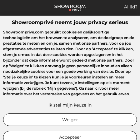
Al lid?
Showroomprivé neemt jouw privacy serieus
Wat zoek je?
Showroomprive.com gebruikt cookies en gelijksoortige
technologieën om het browsen te analyseren, om de doelgroep en de
Overzicht sales
Sport
Fashion
Kids
Beauty
Huishoudel
prestaties te meten en om je, samen met onze partners, voor op jou
afgestemde advertenties te laten zien. Door op
’Accepteer’
te klikken,
stem je ermee in dat deze cookies worden opgeslagen en in het
bijzonder dat deze informatie wordt gedeeld met onze partners. Door
op
’Weiger’
te klikken ontvang je geen persoonlijke inhoud en alleen
noodzakelijke cookies voor een goede werking van de site. Door op
’Stel je keuze in’
te kiezen kun je je voorkeuren instellen en meer
informatie verkrijgen. Je kunt tevens je instellingen op elk moment
wijzigen (bij de rubriek ‘Mijn gegevens’). Ga naar
ici
voor meer
informatie over het verzamelen van gegevens en het gebruik ervan.
Ik stel mijn keuze in
Weiger
Accepteer