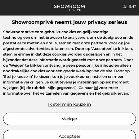
Al lid?
Showroomprivé neemt jouw privacy serieus
Wat zoek je?
Showroomprive.com gebruikt cookies en gelijksoortige
technologieën om het browsen te analyseren, om de doelgroep en de
Overzicht sales
Sport
Fashion
Kids
Beauty
Huishoudel
prestaties te meten en om je, samen met onze partners, voor op jou
afgestemde advertenties te laten zien. Door op
’Accepteer’
te klikken,
stem je ermee in dat deze cookies worden opgeslagen en in het
bijzonder dat deze informatie wordt gedeeld met onze partners. Door
op
’Weiger’
te klikken ontvang je geen persoonlijke inhoud en alleen
noodzakelijke cookies voor een goede werking van de site. Door op
’Stel je keuze in’
te kiezen kun je je voorkeuren instellen en meer
informatie verkrijgen. Je kunt tevens je instellingen op elk moment
wijzigen (bij de rubriek ‘Mijn gegevens’). Ga naar
ici
voor meer
informatie over het verzamelen van gegevens en het gebruik ervan.
Ik stel mijn keuze in
Weiger
Accepteer