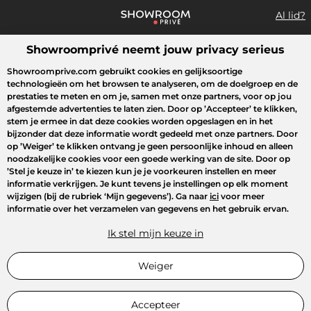
Al lid?
Showroomprivé neemt jouw privacy serieus
Wat zoek je?
Showroomprive.com gebruikt cookies en gelijksoortige
technologieën om het browsen te analyseren, om de doelgroep en de
Overzicht sales
Sport
Fashion
Kids
Beauty
Huishoudel
prestaties te meten en om je, samen met onze partners, voor op jou
afgestemde advertenties te laten zien. Door op
’Accepteer’
te klikken,
stem je ermee in dat deze cookies worden opgeslagen en in het
bijzonder dat deze informatie wordt gedeeld met onze partners. Door
op
’Weiger’
te klikken ontvang je geen persoonlijke inhoud en alleen
noodzakelijke cookies voor een goede werking van de site. Door op
’Stel je keuze in’
te kiezen kun je je voorkeuren instellen en meer
informatie verkrijgen. Je kunt tevens je instellingen op elk moment
wijzigen (bij de rubriek ‘Mijn gegevens’). Ga naar
ici
voor meer
informatie over het verzamelen van gegevens en het gebruik ervan.
Ik stel mijn keuze in
Weiger
Accepteer