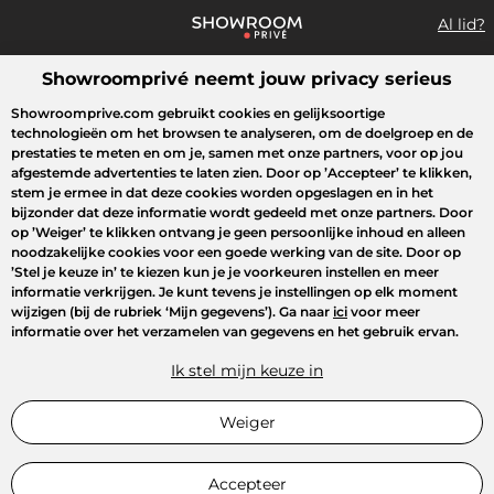
Al lid?
Showroomprivé neemt jouw privacy serieus
Wat zoek je?
Showroomprive.com gebruikt cookies en gelijksoortige
technologieën om het browsen te analyseren, om de doelgroep en de
Overzicht sales
Sport
Fashion
Kids
Beauty
Huishoudel
prestaties te meten en om je, samen met onze partners, voor op jou
afgestemde advertenties te laten zien. Door op
’Accepteer’
te klikken,
stem je ermee in dat deze cookies worden opgeslagen en in het
bijzonder dat deze informatie wordt gedeeld met onze partners. Door
op
’Weiger’
te klikken ontvang je geen persoonlijke inhoud en alleen
noodzakelijke cookies voor een goede werking van de site. Door op
’Stel je keuze in’
te kiezen kun je je voorkeuren instellen en meer
informatie verkrijgen. Je kunt tevens je instellingen op elk moment
wijzigen (bij de rubriek ‘Mijn gegevens’). Ga naar
ici
voor meer
informatie over het verzamelen van gegevens en het gebruik ervan.
Ik stel mijn keuze in
Weiger
Accepteer