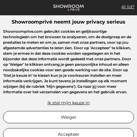
Al lid?
Showroomprivé neemt jouw privacy serieus
Wat zoek je?
Showroomprive.com gebruikt cookies en gelijksoortige
technologieën om het browsen te analyseren, om de doelgroep en de
Overzicht sales
Sport
Fashion
Kids
Beauty
Huishoudel
prestaties te meten en om je, samen met onze partners, voor op jou
afgestemde advertenties te laten zien. Door op
’Accepteer’
te klikken,
stem je ermee in dat deze cookies worden opgeslagen en in het
bijzonder dat deze informatie wordt gedeeld met onze partners. Door
op
’Weiger’
te klikken ontvang je geen persoonlijke inhoud en alleen
noodzakelijke cookies voor een goede werking van de site. Door op
’Stel je keuze in’
te kiezen kun je je voorkeuren instellen en meer
informatie verkrijgen. Je kunt tevens je instellingen op elk moment
wijzigen (bij de rubriek ‘Mijn gegevens’). Ga naar
ici
voor meer
informatie over het verzamelen van gegevens en het gebruik ervan.
Ik stel mijn keuze in
Weiger
Accepteer