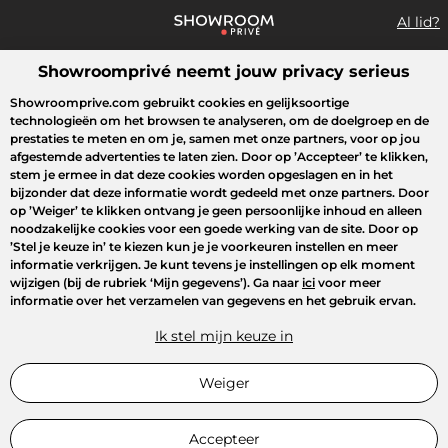
Al lid?
Showroomprivé neemt jouw privacy serieus
Wat zoek je?
Showroomprive.com gebruikt cookies en gelijksoortige
technologieën om het browsen te analyseren, om de doelgroep en de
Overzicht sales
Sport
Fashion
Kids
Beauty
Huishoudel
prestaties te meten en om je, samen met onze partners, voor op jou
afgestemde advertenties te laten zien. Door op
’Accepteer’
te klikken,
stem je ermee in dat deze cookies worden opgeslagen en in het
bijzonder dat deze informatie wordt gedeeld met onze partners. Door
op
’Weiger’
te klikken ontvang je geen persoonlijke inhoud en alleen
noodzakelijke cookies voor een goede werking van de site. Door op
’Stel je keuze in’
te kiezen kun je je voorkeuren instellen en meer
informatie verkrijgen. Je kunt tevens je instellingen op elk moment
wijzigen (bij de rubriek ‘Mijn gegevens’). Ga naar
ici
voor meer
informatie over het verzamelen van gegevens en het gebruik ervan.
Ik stel mijn keuze in
Weiger
Accepteer