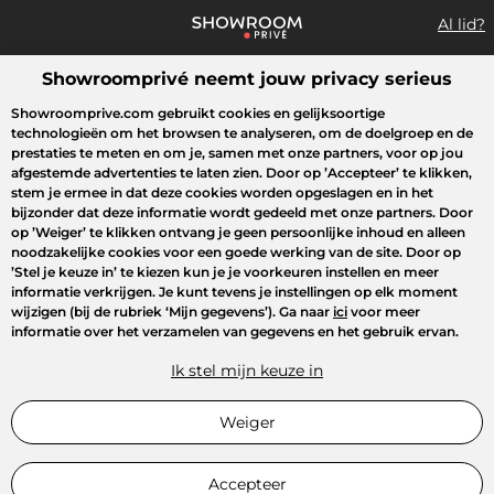
Al lid?
Showroomprivé neemt jouw privacy serieus
Wat zoek je?
Showroomprive.com gebruikt cookies en gelijksoortige
technologieën om het browsen te analyseren, om de doelgroep en de
Overzicht sales
Sport
Fashion
Kids
Beauty
Huishoudel
prestaties te meten en om je, samen met onze partners, voor op jou
afgestemde advertenties te laten zien. Door op
’Accepteer’
te klikken,
stem je ermee in dat deze cookies worden opgeslagen en in het
bijzonder dat deze informatie wordt gedeeld met onze partners. Door
op
’Weiger’
te klikken ontvang je geen persoonlijke inhoud en alleen
noodzakelijke cookies voor een goede werking van de site. Door op
’Stel je keuze in’
te kiezen kun je je voorkeuren instellen en meer
informatie verkrijgen. Je kunt tevens je instellingen op elk moment
wijzigen (bij de rubriek ‘Mijn gegevens’). Ga naar
ici
voor meer
informatie over het verzamelen van gegevens en het gebruik ervan.
Ik stel mijn keuze in
Weiger
Accepteer