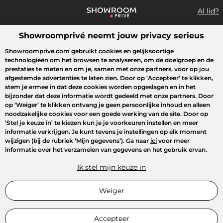
Al lid?
Showroomprivé neemt jouw privacy serieus
Wat zoek je?
Showroomprive.com gebruikt cookies en gelijksoortige
technologieën om het browsen te analyseren, om de doelgroep en de
Overzicht sales
Sport
Fashion
Kids
Beauty
Huishoudel
prestaties te meten en om je, samen met onze partners, voor op jou
afgestemde advertenties te laten zien. Door op
’Accepteer’
te klikken,
stem je ermee in dat deze cookies worden opgeslagen en in het
bijzonder dat deze informatie wordt gedeeld met onze partners. Door
op
’Weiger’
te klikken ontvang je geen persoonlijke inhoud en alleen
noodzakelijke cookies voor een goede werking van de site. Door op
’Stel je keuze in’
te kiezen kun je je voorkeuren instellen en meer
informatie verkrijgen. Je kunt tevens je instellingen op elk moment
wijzigen (bij de rubriek ‘Mijn gegevens’). Ga naar
ici
voor meer
informatie over het verzamelen van gegevens en het gebruik ervan.
Ik stel mijn keuze in
Weiger
Accepteer