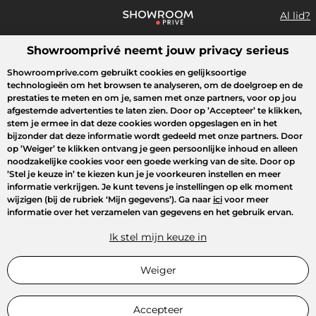
Al lid?
Showroomprivé neemt jouw privacy serieus
Wat zoek je?
Showroomprive.com gebruikt cookies en gelijksoortige
technologieën om het browsen te analyseren, om de doelgroep en de
Overzicht sales
Sport
Fashion
Kids
Beauty
Huishoudel
prestaties te meten en om je, samen met onze partners, voor op jou
afgestemde advertenties te laten zien. Door op
’Accepteer’
te klikken,
stem je ermee in dat deze cookies worden opgeslagen en in het
bijzonder dat deze informatie wordt gedeeld met onze partners. Door
op
’Weiger’
te klikken ontvang je geen persoonlijke inhoud en alleen
noodzakelijke cookies voor een goede werking van de site. Door op
’Stel je keuze in’
te kiezen kun je je voorkeuren instellen en meer
informatie verkrijgen. Je kunt tevens je instellingen op elk moment
wijzigen (bij de rubriek ‘Mijn gegevens’). Ga naar
ici
voor meer
informatie over het verzamelen van gegevens en het gebruik ervan.
Ik stel mijn keuze in
Weiger
Accepteer