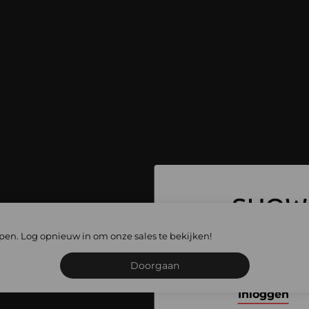
 ga naar alle
lopen. Log opnieuw in om onze sales te bekijken!
les
Schrijf je in of meld je
Doorgaan
Inloggen