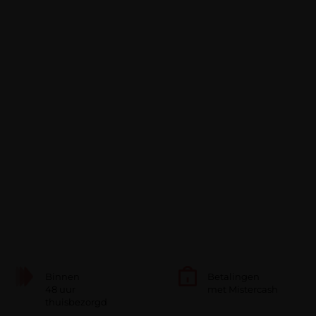
Binnen
Betalingen
48 uur
met Mistercash
thuisbezorgd