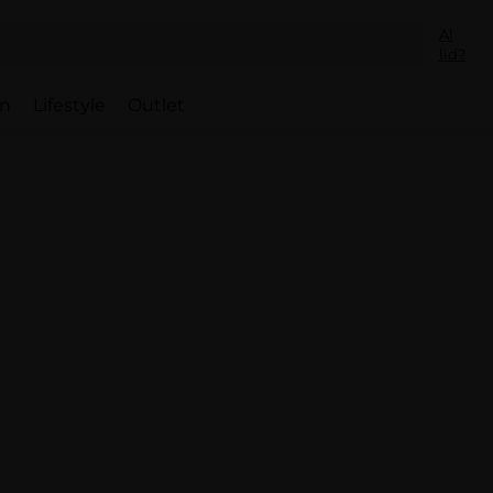
Al
lid?
en
Lifestyle
Outlet