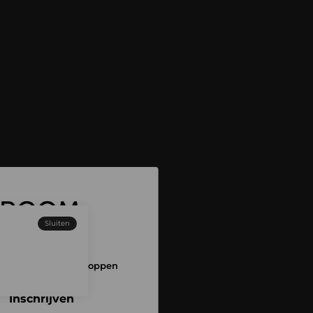
Sluiten
 aan en begin met shoppen
Inschrijven