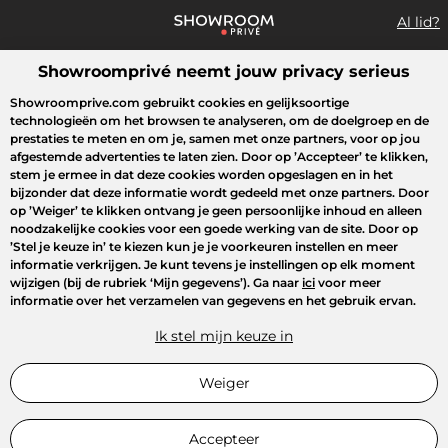
Al lid?
Showroomprivé neemt jouw privacy serieus
Wat zoek je?
Showroomprive.com gebruikt cookies en gelijksoortige
technologieën om het browsen te analyseren, om de doelgroep en de
Overzicht sales
Sport
Fashion
Kids
Beauty
Huishoudel
prestaties te meten en om je, samen met onze partners, voor op jou
afgestemde advertenties te laten zien. Door op
’Accepteer’
te klikken,
stem je ermee in dat deze cookies worden opgeslagen en in het
bijzonder dat deze informatie wordt gedeeld met onze partners. Door
op
’Weiger’
te klikken ontvang je geen persoonlijke inhoud en alleen
noodzakelijke cookies voor een goede werking van de site. Door op
’Stel je keuze in’
te kiezen kun je je voorkeuren instellen en meer
informatie verkrijgen. Je kunt tevens je instellingen op elk moment
wijzigen (bij de rubriek ‘Mijn gegevens’). Ga naar
ici
voor meer
informatie over het verzamelen van gegevens en het gebruik ervan.
Ik stel mijn keuze in
Weiger
Accepteer