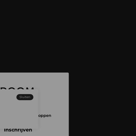
Sluiten
 aan en begin met shoppen
Inschrijven