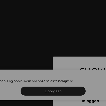
 ga naar alle
lopen. Log opnieuw in om onze sales te bekijken!
les
Schrijf je in of meld je
Doorgaan
Inloggen