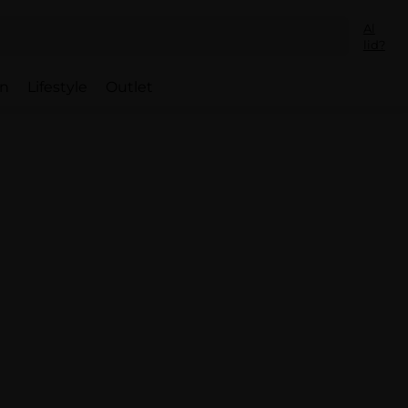
Al
lid?
en
Lifestyle
Outlet