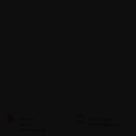
Binnen
Betalingen
48 uur
met Mistercash
thuisbezorgd