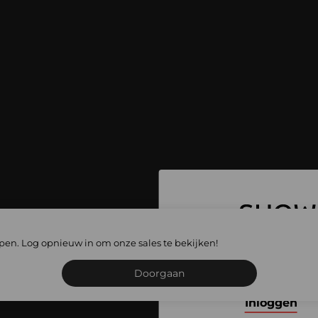
 ga naar alle
lopen. Log opnieuw in om onze sales te bekijken!
les
Schrijf je in of meld je
Doorgaan
Inloggen