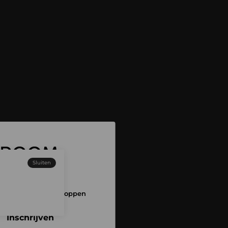
Sluiten
 aan en begin met shoppen
Inschrijven