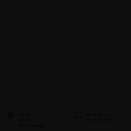
Binnen
Betalingen
48 uur
met Mistercash
thuisbezorgd