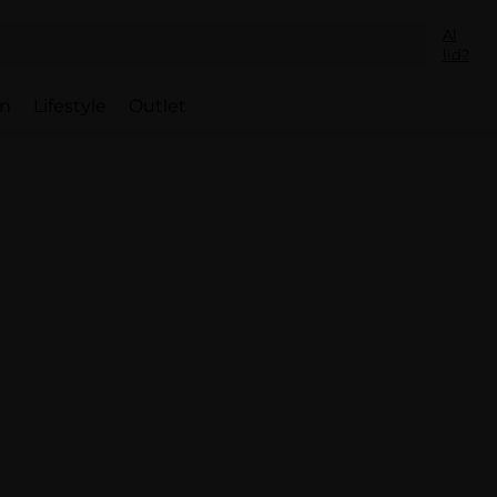
Al
lid?
en
Lifestyle
Outlet