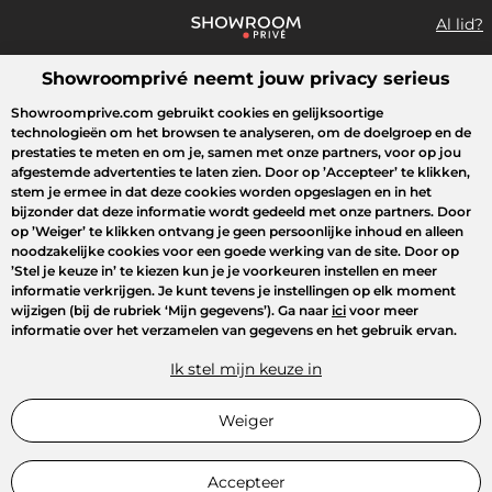
Al lid?
Showroomprivé neemt jouw privacy serieus
Wat zoek je?
Showroomprive.com gebruikt cookies en gelijksoortige
technologieën om het browsen te analyseren, om de doelgroep en de
Overzicht sales
Sport
Fashion
Kids
Beauty
Huishoudel
prestaties te meten en om je, samen met onze partners, voor op jou
afgestemde advertenties te laten zien. Door op
’Accepteer’
te klikken,
stem je ermee in dat deze cookies worden opgeslagen en in het
bijzonder dat deze informatie wordt gedeeld met onze partners. Door
op
’Weiger’
te klikken ontvang je geen persoonlijke inhoud en alleen
noodzakelijke cookies voor een goede werking van de site. Door op
’Stel je keuze in’
te kiezen kun je je voorkeuren instellen en meer
informatie verkrijgen. Je kunt tevens je instellingen op elk moment
wijzigen (bij de rubriek ‘Mijn gegevens’). Ga naar
ici
voor meer
informatie over het verzamelen van gegevens en het gebruik ervan.
Ik stel mijn keuze in
Weiger
Accepteer