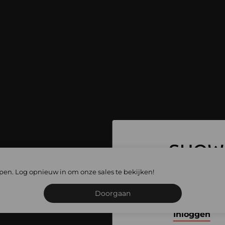
 ga naar alle
lopen. Log opnieuw in om onze sales te bekijken!
les
Schrijf je in of meld je
Doorgaan
Inloggen