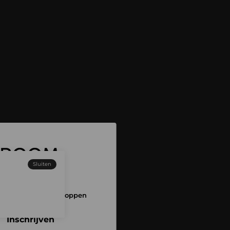
Sluiten
 aan en begin met shoppen
Inschrijven