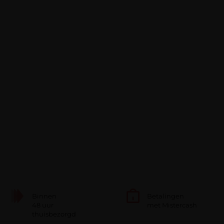
Binnen
Betalingen
48 uur
met Mistercash
thuisbezorgd