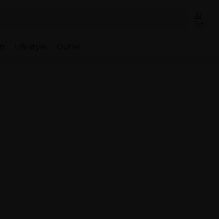
Al
lid?
en
Lifestyle
Outlet