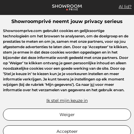
Al lid?
Showroomprivé neemt jouw privacy serieus
Wat zoek je?
Showroomprive.com gebruikt cookies en gelijksoortige
technologieën om het browsen te analyseren, om de doelgroep en de
Overzicht sales
Sport
Fashion
Kids
Beauty
Huishoudel
prestaties te meten en om je, samen met onze partners, voor op jou
afgestemde advertenties te laten zien. Door op
’Accepteer’
te klikken,
stem je ermee in dat deze cookies worden opgeslagen en in het
bijzonder dat deze informatie wordt gedeeld met onze partners. Door
op
’Weiger’
te klikken ontvang je geen persoonlijke inhoud en alleen
noodzakelijke cookies voor een goede werking van de site. Door op
’Stel je keuze in’
te kiezen kun je je voorkeuren instellen en meer
informatie verkrijgen. Je kunt tevens je instellingen op elk moment
wijzigen (bij de rubriek ‘Mijn gegevens’). Ga naar
ici
voor meer
informatie over het verzamelen van gegevens en het gebruik ervan.
Ik stel mijn keuze in
Weiger
Accepteer