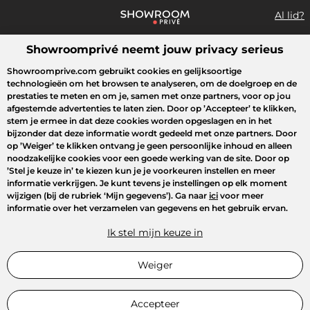
Al lid?
Showroomprivé neemt jouw privacy serieus
Wat zoek je?
Showroomprive.com gebruikt cookies en gelijksoortige
technologieën om het browsen te analyseren, om de doelgroep en de
Overzicht sales
Sport
Fashion
Kids
Beauty
Huishoudel
prestaties te meten en om je, samen met onze partners, voor op jou
afgestemde advertenties te laten zien. Door op
’Accepteer’
te klikken,
stem je ermee in dat deze cookies worden opgeslagen en in het
bijzonder dat deze informatie wordt gedeeld met onze partners. Door
op
’Weiger’
te klikken ontvang je geen persoonlijke inhoud en alleen
noodzakelijke cookies voor een goede werking van de site. Door op
’Stel je keuze in’
te kiezen kun je je voorkeuren instellen en meer
informatie verkrijgen. Je kunt tevens je instellingen op elk moment
wijzigen (bij de rubriek ‘Mijn gegevens’). Ga naar
ici
voor meer
informatie over het verzamelen van gegevens en het gebruik ervan.
Ik stel mijn keuze in
Weiger
Accepteer