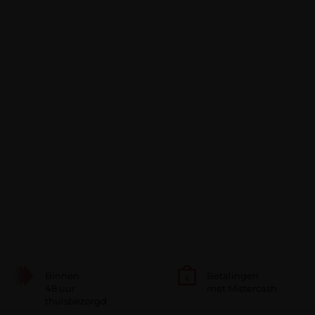
Binnen
Betalingen
48 uur
met Mistercash
thuisbezorgd