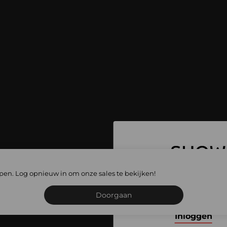
 ga naar alle
lopen. Log opnieuw in om onze sales te bekijken!
les
Schrijf je in of meld je
Doorgaan
Inloggen