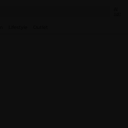
Al
lid?
en
Lifestyle
Outlet