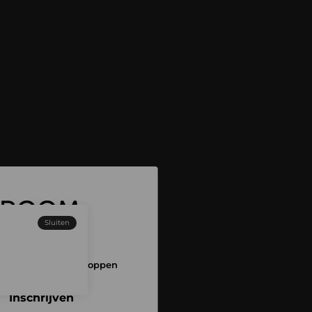
Sluiten
 aan en begin met shoppen
Inschrijven