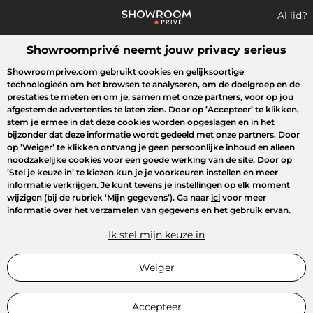
Al lid?
Showroomprivé neemt jouw privacy serieus
Wat zoek je?
Showroomprive.com gebruikt cookies en gelijksoortige
technologieën om het browsen te analyseren, om de doelgroep en de
Overzicht sales
Sport
Fashion
Kids
Beauty
Huishoudel
prestaties te meten en om je, samen met onze partners, voor op jou
afgestemde advertenties te laten zien. Door op
’Accepteer’
te klikken,
stem je ermee in dat deze cookies worden opgeslagen en in het
bijzonder dat deze informatie wordt gedeeld met onze partners. Door
op
’Weiger’
te klikken ontvang je geen persoonlijke inhoud en alleen
noodzakelijke cookies voor een goede werking van de site. Door op
’Stel je keuze in’
te kiezen kun je je voorkeuren instellen en meer
informatie verkrijgen. Je kunt tevens je instellingen op elk moment
wijzigen (bij de rubriek ‘Mijn gegevens’). Ga naar
ici
voor meer
informatie over het verzamelen van gegevens en het gebruik ervan.
Ik stel mijn keuze in
Weiger
Accepteer