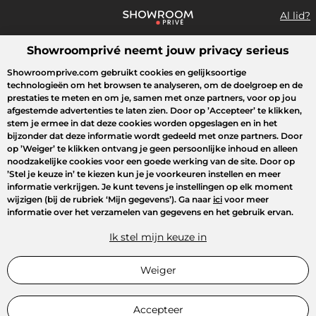
Al lid?
Showroomprivé neemt jouw privacy serieus
Wat zoek je?
Showroomprive.com gebruikt cookies en gelijksoortige
technologieën om het browsen te analyseren, om de doelgroep en de
Overzicht sales
Sport
Fashion
Kids
Beauty
Huishoudel
prestaties te meten en om je, samen met onze partners, voor op jou
afgestemde advertenties te laten zien. Door op
’Accepteer’
te klikken,
stem je ermee in dat deze cookies worden opgeslagen en in het
bijzonder dat deze informatie wordt gedeeld met onze partners. Door
op
’Weiger’
te klikken ontvang je geen persoonlijke inhoud en alleen
noodzakelijke cookies voor een goede werking van de site. Door op
’Stel je keuze in’
te kiezen kun je je voorkeuren instellen en meer
informatie verkrijgen. Je kunt tevens je instellingen op elk moment
wijzigen (bij de rubriek ‘Mijn gegevens’). Ga naar
ici
voor meer
informatie over het verzamelen van gegevens en het gebruik ervan.
Ik stel mijn keuze in
Weiger
Accepteer