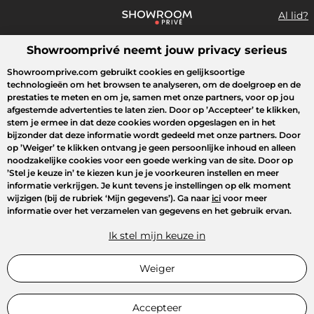
Al lid?
Showroomprivé neemt jouw privacy serieus
Wat zoek je?
Showroomprive.com gebruikt cookies en gelijksoortige
technologieën om het browsen te analyseren, om de doelgroep en de
Overzicht sales
Sport
Fashion
Kids
Beauty
Huishoudel
prestaties te meten en om je, samen met onze partners, voor op jou
afgestemde advertenties te laten zien. Door op
’Accepteer’
te klikken,
stem je ermee in dat deze cookies worden opgeslagen en in het
bijzonder dat deze informatie wordt gedeeld met onze partners. Door
op
’Weiger’
te klikken ontvang je geen persoonlijke inhoud en alleen
noodzakelijke cookies voor een goede werking van de site. Door op
’Stel je keuze in’
te kiezen kun je je voorkeuren instellen en meer
informatie verkrijgen. Je kunt tevens je instellingen op elk moment
wijzigen (bij de rubriek ‘Mijn gegevens’). Ga naar
ici
voor meer
informatie over het verzamelen van gegevens en het gebruik ervan.
Ik stel mijn keuze in
Weiger
Accepteer