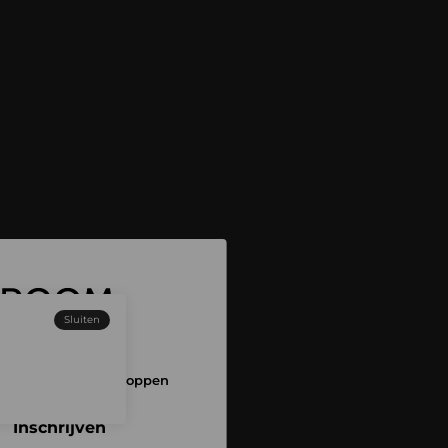
Sluiten
 aan en begin met shoppen
Inschrijven