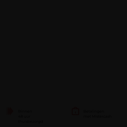
Binnen
Betalingen
48 uur
met Mistercash
thuisbezorgd