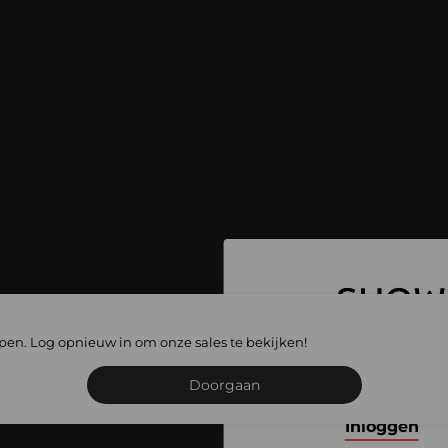
 ga naar alle
lopen. Log opnieuw in om onze sales te bekijken!
les
Schrijf je in of meld je
Doorgaan
Inloggen