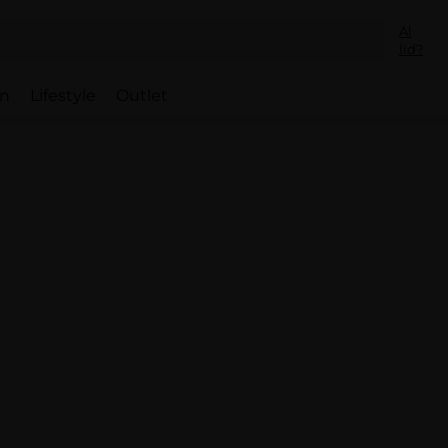
Al
lid?
en
Lifestyle
Outlet