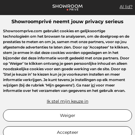
Al lid?
Showroomprivé neemt jouw privacy serieus
Wat zoek je?
Showroomprive.com gebruikt cookies en gelijksoortige
technologieën om het browsen te analyseren, om de doelgroep en de
Overzicht sales
Sport
Fashion
Kids
Beauty
Huishoudel
prestaties te meten en om je, samen met onze partners, voor op jou
afgestemde advertenties te laten zien. Door op
’Accepteer’
te klikken,
stem je ermee in dat deze cookies worden opgeslagen en in het
bijzonder dat deze informatie wordt gedeeld met onze partners. Door
op
’Weiger’
te klikken ontvang je geen persoonlijke inhoud en alleen
noodzakelijke cookies voor een goede werking van de site. Door op
’Stel je keuze in’
te kiezen kun je je voorkeuren instellen en meer
informatie verkrijgen. Je kunt tevens je instellingen op elk moment
wijzigen (bij de rubriek ‘Mijn gegevens’). Ga naar
ici
voor meer
informatie over het verzamelen van gegevens en het gebruik ervan.
Ik stel mijn keuze in
Weiger
Accepteer