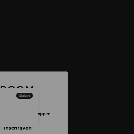
Sluiten
 aan en begin met shoppen
Inschrijven