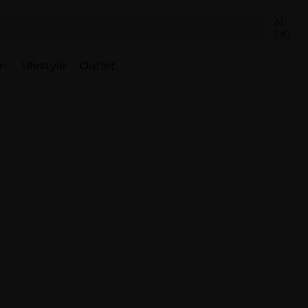
Al
lid?
en
Lifestyle
Outlet