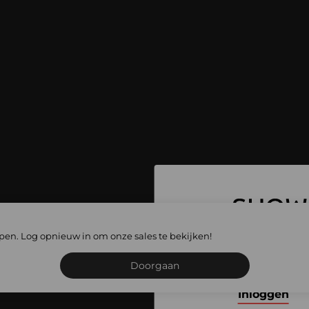
 ga naar alle
lopen. Log opnieuw in om onze sales te bekijken!
les
Schrijf je in of meld je
Doorgaan
Inloggen