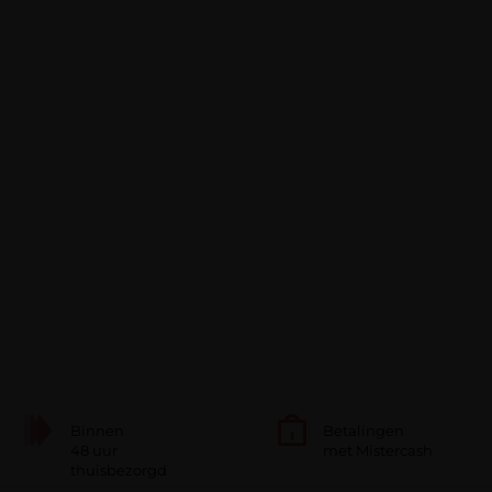
Binnen
Betalingen
48 uur
met Mistercash
thuisbezorgd