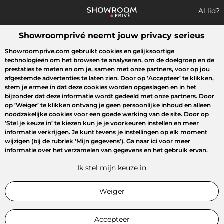
Al lid?
Showroomprivé neemt jouw privacy serieus
Wat zoek je?
Showroomprive.com gebruikt cookies en gelijksoortige
technologieën om het browsen te analyseren, om de doelgroep en de
Overzicht sales
Sport
Fashion
Kids
Beauty
Huishoudel
prestaties te meten en om je, samen met onze partners, voor op jou
afgestemde advertenties te laten zien. Door op
’Accepteer’
te klikken,
stem je ermee in dat deze cookies worden opgeslagen en in het
bijzonder dat deze informatie wordt gedeeld met onze partners. Door
op
’Weiger’
te klikken ontvang je geen persoonlijke inhoud en alleen
noodzakelijke cookies voor een goede werking van de site. Door op
’Stel je keuze in’
te kiezen kun je je voorkeuren instellen en meer
informatie verkrijgen. Je kunt tevens je instellingen op elk moment
wijzigen (bij de rubriek ‘Mijn gegevens’). Ga naar
ici
voor meer
informatie over het verzamelen van gegevens en het gebruik ervan.
Ik stel mijn keuze in
Weiger
Accepteer