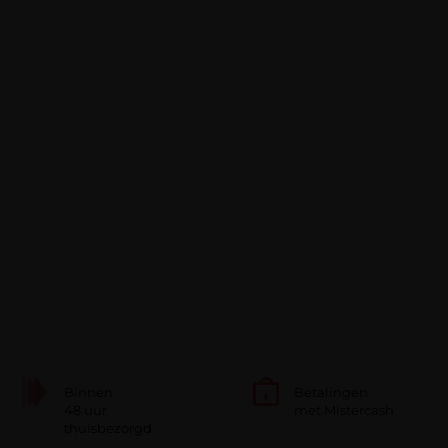
Binnen
Betalingen
48 uur
met Mistercash
thuisbezorgd