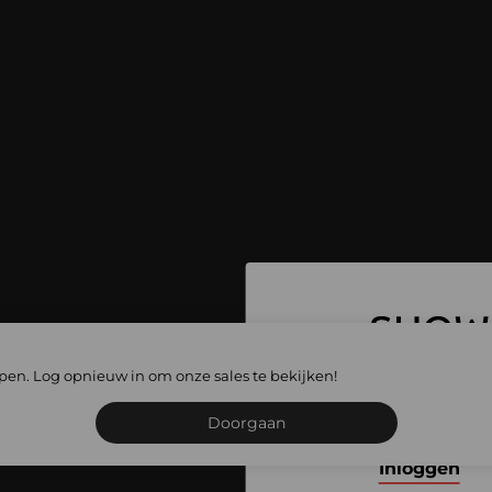
 ga naar alle
lopen. Log opnieuw in om onze sales te bekijken!
les
Schrijf je in of meld je
Doorgaan
Inloggen