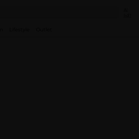
Al
lid?
en
Lifestyle
Outlet