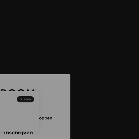
Sluiten
 aan en begin met shoppen
Inschrijven